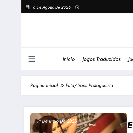
Pular
6 De Agosto De 2026
Para
O
Conteúdo
Início
Jogos Traduzidos
Ju
Página Inicial
Futa/Trans Protagonista
14 De Maio De 2026
E