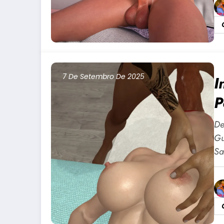
7 De Setembro De 2025
I
P
+
De
Gu
Sa