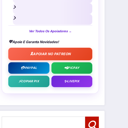
Ver Todos Os Apoiadores →
💜
Apoie E Garanta Novidades!
🎗️
APOIAR NO PATREON
💳
📲
PAYPAL
PICPAY
⚡
✨
COPIAR PIX
LIVEPIX
Pesquisar