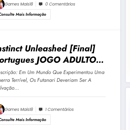
Games Mais18
0 Comentários
Consulte Mais Informação
nstinct Unleashed [Final]
ortugues JOGO ADULTO
18 Para Android E PC
scrição: Em Um Mundo Que Experimentou Uma
erra Terrível, Os Futanari Deveriam Ser A
lvação…
Games Mais18
1 Comentários
Consulte Mais Informação