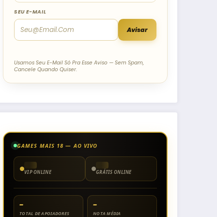
SEU E-MAIL
Avisar
Usamos Seu E-Mail Só Pra Esse Aviso — Sem Spam,
Cancele Quando Quiser.
GAMES MAIS 18 — AO VIVO
VIP ONLINE
GRÁTIS ONLINE
–
–
TOTAL DE APOIADORES
NOTA MÉDIA