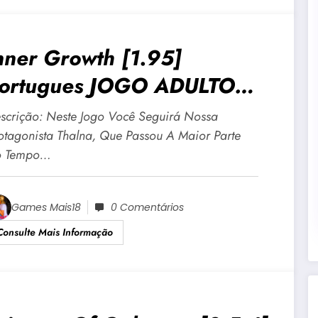
nner Growth [1.95]
ortugues JOGO ADULTO
18 Para Android E PC
scrição: Neste Jogo Você Seguirá Nossa
otagonista Thalna, Que Passou A Maior Parte
 Tempo…
Games Mais18
0 Comentários
Consulte Mais Informação