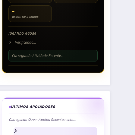
–
JOGOS TRADUZIDOS
JOGANDO AGORA
Verificando...
Carregando Atividade Recente...
ÚLTIMOS APOIADORES
Carregando Quem Apoiou Recentemente...