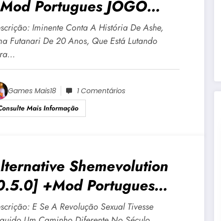
Mod Portugues JOGO
DULTO +18 Para Android E
scrição: Iminente Conta A História De Ashe,
C
a Futanari De 20 Anos, Que Está Lutando
ra…
Games Mais18
1 Comentários
Consulte Mais Informação
lternative Shemevolution
0.5.0] +Mod Portugues
OGO ADULTO +18 Para
scrição: E Se A Revolução Sexual Tivesse
guido Um Caminho Diferente No Século