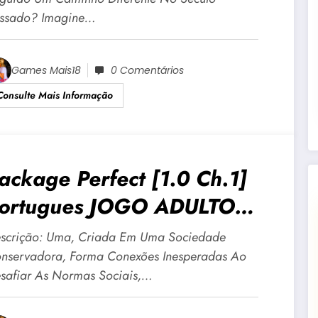
ndroid E PC
ssado? Imagine…
Games Mais18
0 Comentários
Consulte Mais Informação
ackage Perfect [1.0 Ch.1]
ortugues JOGO ADULTO
18 Para Android E PC
scrição: Uma, Criada Em Uma Sociedade
nservadora, Forma Conexões Inesperadas Ao
safiar As Normas Sociais,…