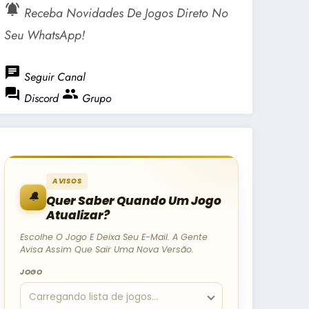
notifications_active
Receba Novidades De Jogos Direto No
Seu WhatsApp!
chat
Seguir Canal
forum
group
Discord
Grupo
AVISOS
🔔
Quer Saber Quando Um Jogo
Atualizar?
Escolhe O Jogo E Deixa Seu E-Mail. A Gente
Avisa Assim Que Sair Uma Nova Versão.
JOGO