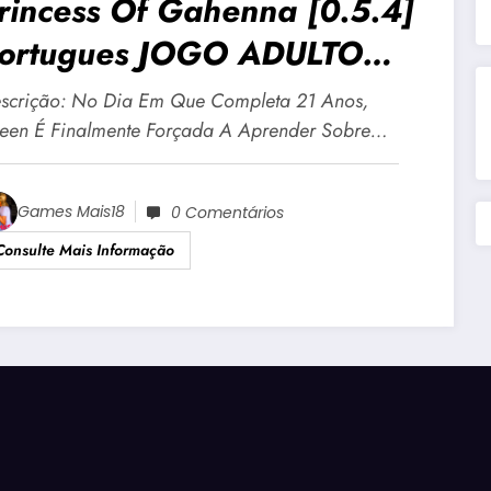
rincess Of Gahenna [0.5.4]
ortugues JOGO ADULTO
18 Para Android E PC
scrição: No Dia Em Que Completa 21 Anos,
leen É Finalmente Forçada A Aprender Sobre…
Games Mais18
0 Comentários
Consulte Mais Informação