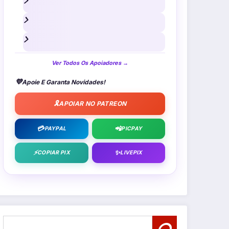
Ver Todos Os Apoiadores →
💜
Apoie E Garanta Novidades!
🎗️
APOIAR NO PATREON
💳
📲
PAYPAL
PICPAY
⚡
✨
COPIAR PIX
LIVEPIX