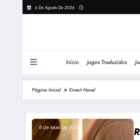
Pular
6 De Agosto De 2026
Para
O
Conteúdo
Início
Jogos Traduzidos
Ju
Página Inicial
Kinect Novel
8 De Maio De 2026
R