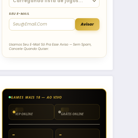
SEU E-MAIL
Avisar
Usamos Seu E-Mail Só Pra Esse Aviso — Sem Spam,
Cancele Quando Quiser.
GAMES MAIS 18 — AO VIVO
VIP ONLINE
GRÁTIS ONLINE
–
–