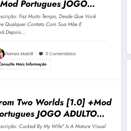
Mod Portugues JOGO
DULTO +18 Para Android E
scrição: Faz Muito Tempo, Desde Que Você
C
ve Qualquer Contato Com Sua Mãe E
mã.Depois…
Games Mais18
0 Comentários
Consulte Mais Informação
rom Two Worlds [1.0] +Mod
ortugues JOGO ADULTO
18 Para Android E PC
scrição: Cucked By My Wife" Is A Mature Visual