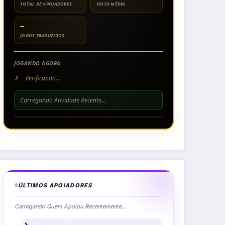
TOTAL DE APOIADORES
NOTA MÉDIA
–
JOGOS TRADUZIDOS
JOGANDO AGORA
Verificando...
Carregando Atividade Recente...
ÚLTIMOS APOIADORES
Carregando Quem Apoiou Recentemente...