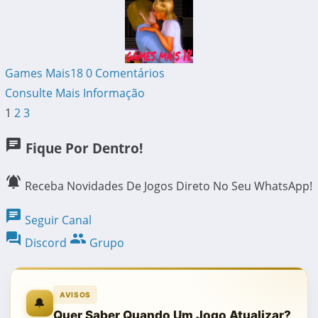
Games Mais18
0 Comentários
Consulte Mais Informação
Paginação
1
2
3
De
chat
Fique Por Dentro!
Posts
notifications_active
Receba Novidades De Jogos Direto No Seu WhatsApp!
chat
Seguir Canal
forum
group
Discord
Grupo
AVISOS
🔔
Quer Saber Quando Um Jogo Atualizar?