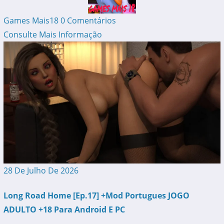
Games Mais18
0 Comentários
Consulte Mais Informação
28 De Julho De 2026
Long Road Home [Ep.17] +Mod Portugues JOGO
ADULTO +18 Para Android E PC