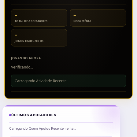
–
–
TOTAL DE APOIADORES
NOTA MÉDIA
–
JOGOS TRADUZIDOS
JOGANDO AGORA
Verificando...
Carregando Atividade Recente...
ÚLTIMOS APOIADORES
Carregando Quem Apoiou Recentemente...