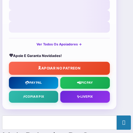
Ver Todos Os Apoiadores →
💜
Apoie E Garanta Novidades!
🎗️
APOIAR NO PATREON
💳
📲
PAYPAL
PICPAY
⚡
✨
COPIAR PIX
LIVEPIX
Pesquisa