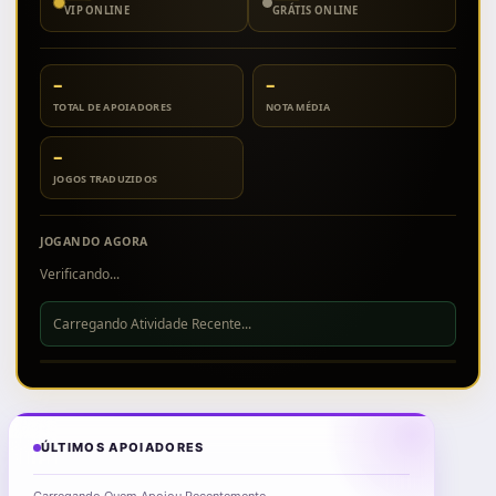
VIP ONLINE
GRÁTIS ONLINE
–
–
TOTAL DE APOIADORES
NOTA MÉDIA
–
JOGOS TRADUZIDOS
JOGANDO AGORA
Verificando...
Carregando Atividade Recente...
ÚLTIMOS APOIADORES