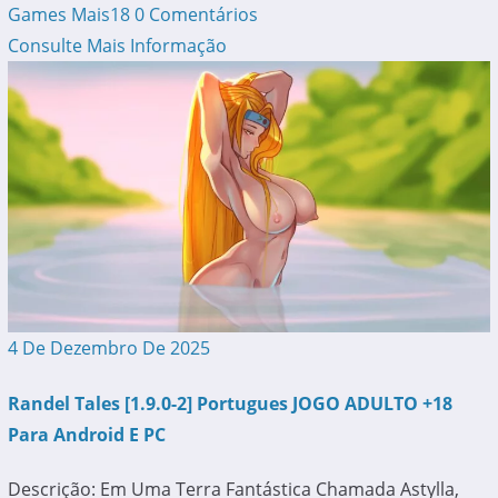
Games Mais18
0 Comentários
Consulte Mais Informação
4 De Dezembro De 2025
Randel Tales [1.9.0-2] Portugues JOGO ADULTO +18
Para Android E PC
Descrição: Em Uma Terra Fantástica Chamada Astylla,