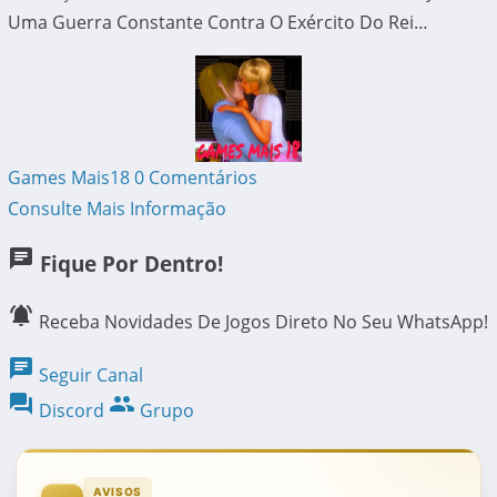
Uma Guerra Constante Contra O Exército Do Rei…
Games Mais18
0 Comentários
Consulte Mais Informação
chat
Fique Por Dentro!
notifications_active
Receba Novidades De Jogos Direto No Seu WhatsApp!
chat
Seguir Canal
forum
group
Discord
Grupo
AVISOS