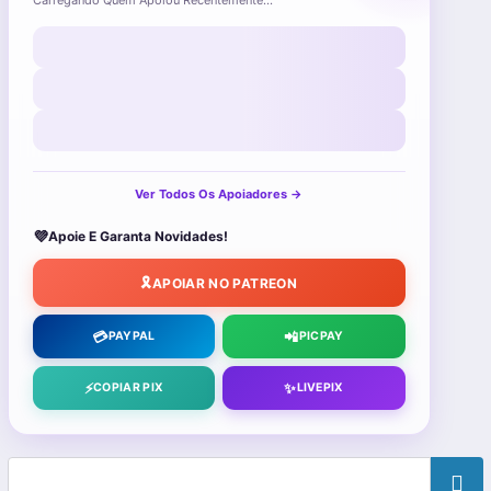
Carregando Quem Apoiou Recentemente...
Ver Todos Os Apoiadores →
💜
Apoie E Garanta Novidades!
🎗️
APOIAR NO PATREON
💳
📲
PAYPAL
PICPAY
⚡
✨
COPIAR PIX
LIVEPIX
Pesquisa