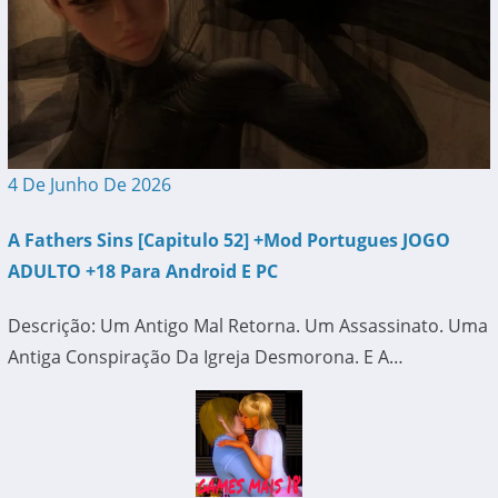
4 De Junho De 2026
A Fathers Sins [Capitulo 52] +Mod Portugues JOGO
ADULTO +18 Para Android E PC
Descrição: Um Antigo Mal Retorna. Um Assassinato. Uma
Antiga Conspiração Da Igreja Desmorona. E A…