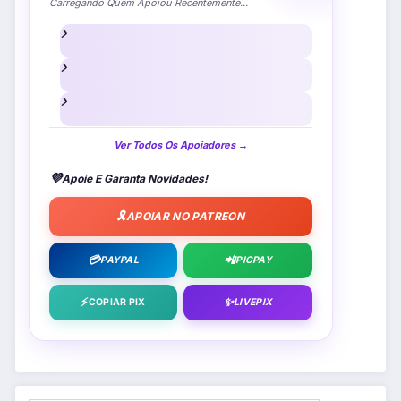
Carregando Quem Apoiou Recentemente...
Ver Todos Os Apoiadores →
💜
Apoie E Garanta Novidades!
🎗️
APOIAR NO PATREON
💳
📲
PAYPAL
PICPAY
⚡
✨
COPIAR PIX
LIVEPIX