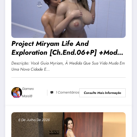
Project Miryam Life And
Exploration [Ch.end.06+p] +Mod
Portugues JOGO ADULTO +18 Para
Descrição: Você Guia Myriam, À Medida Que Sua Vida Muda Em
Android E PC
Uma Nova Cidade E…
Games
1 Comentários
Consulte Mais Informação
Mais18
6 De Julho De 2026