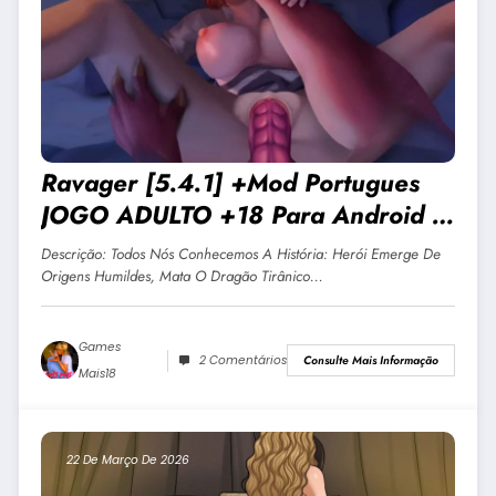
Ravager [5.4.1] +Mod Portugues
JOGO ADULTO +18 Para Android E
PC
Descrição: Todos Nós Conhecemos A História: Herói Emerge De
Origens Humildes, Mata O Dragão Tirânico…
Games
2 Comentários
Consulte Mais Informação
Mais18
22 De Março De 2026