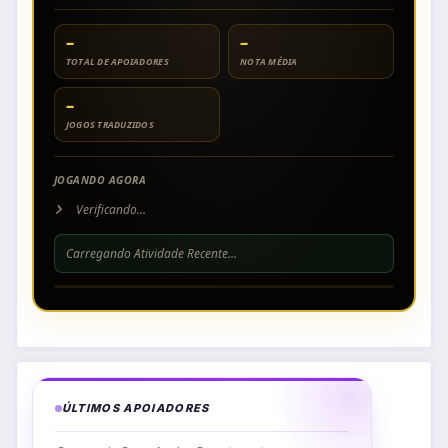
–
–
TOTAL DE APOIADORES
NOTA MÉDIA
–
JOGOS TRADUZIDOS
JOGANDO AGORA
Verificando...
Carregando Atividade Recente...
ÚLTIMOS APOIADORES