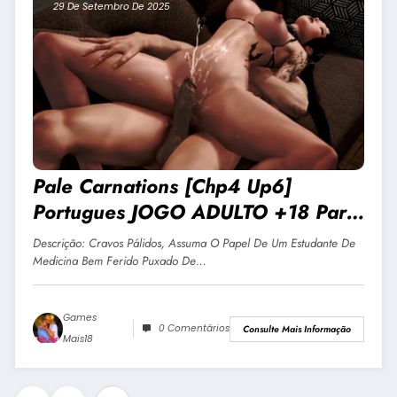
29 De Setembro De 2025
Pale Carnations [Chp4 Up6]
Portugues JOGO ADULTO +18 Para
Android E PC
Descrição: Cravos Pálidos, Assuma O Papel De Um Estudante De
Medicina Bem Ferido Puxado De…
Games
0 Comentários
Consulte Mais Informação
Mais18