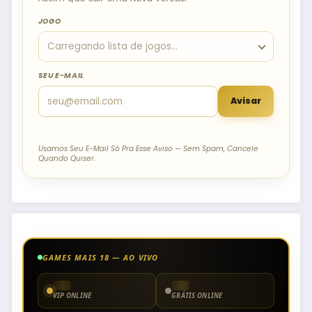
JOGO
SEU E-MAIL
Avisar
Usamos Seu E-Mail Só Pra Esse Aviso — Sem Spam, Cancele
Quando Quiser.
GAMES MAIS 18 — AO VIVO
VIP ONLINE
GRÁTIS ONLINE