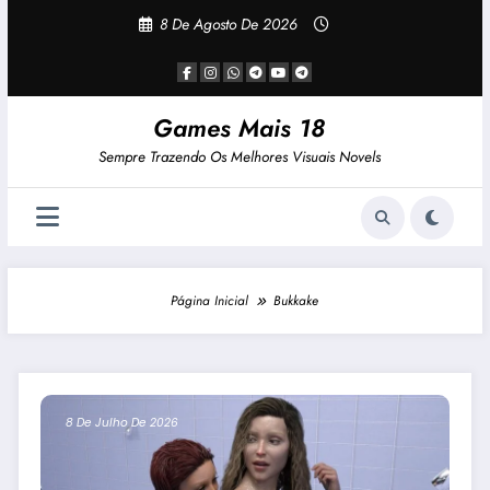
Pular
8 De Agosto De 2026
Para
O
Conteúdo
Games Mais 18
Sempre Trazendo Os Melhores Visuais Novels
Página Inicial
Bukkake
8 De Julho De 2026