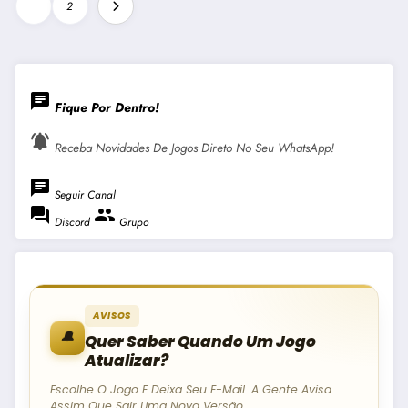
Paginação
1
2
De
Posts
chat
Fique Por Dentro!
notifications_active
Receba Novidades De Jogos Direto No Seu WhatsApp!
chat
Seguir Canal
forum
group
Discord
Grupo
AVISOS
🔔
Quer Saber Quando Um Jogo
Atualizar?
Escolhe O Jogo E Deixa Seu E-Mail. A Gente Avisa
Assim Que Sair Uma Nova Versão.