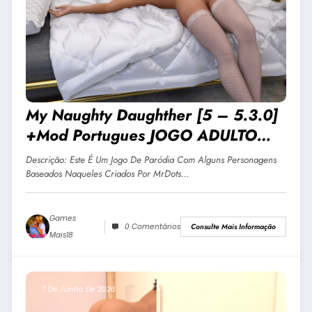
My Naughty Daughther [5 – 5.3.0]
+Mod Portugues JOGO ADULTO
+18 Para Android E PC
Descrição: Este É Um Jogo De Paródia Com Alguns Personagens
Baseados Naqueles Criados Por MrDots…
Games
0 Comentários
Consulte Mais Informação
Mais18
7 De Junho De 2026