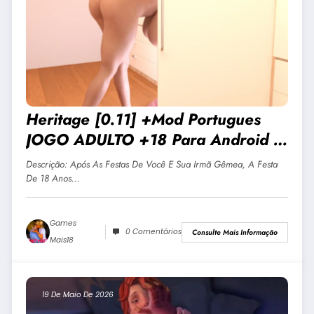
Heritage [0.11] +Mod Portugues
JOGO ADULTO +18 Para Android E
PC
Descrição: Após As Festas De Você E Sua Irmã Gêmea, A Festa
De 18 Anos…
Games
0 Comentários
Consulte Mais Informação
Mais18
19 De Maio De 2026