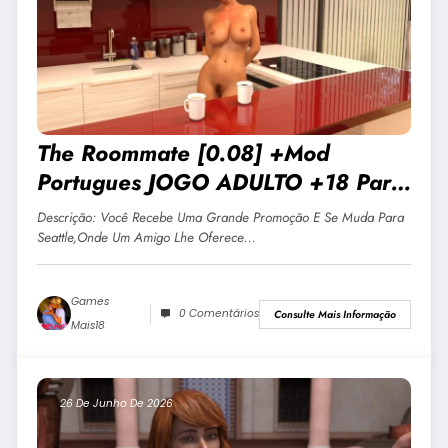
The Roommate [0.08] +Mod
Portugues JOGO ADULTO +18 Para
Android E PC
Descrição: Você Recebe Uma Grande Promoção E Se Muda Para
Seattle,onde Um Amigo Lhe Oferece…
Games
0 Comentários
Consulte Mais Informação
Mais18
26 De Junho De 2026