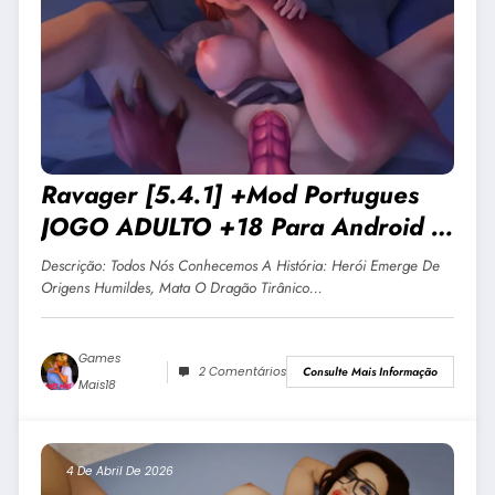
Ravager [5.4.1] +Mod Portugues
JOGO ADULTO +18 Para Android E
PC
Descrição: Todos Nós Conhecemos A História: Herói Emerge De
Origens Humildes, Mata O Dragão Tirânico…
Games
2 Comentários
Consulte Mais Informação
Mais18
4 De Abril De 2026