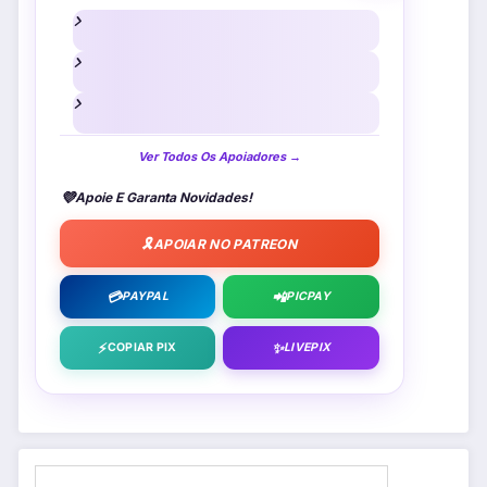
Ver Todos Os Apoiadores →
💜
Apoie E Garanta Novidades!
🎗️
APOIAR NO PATREON
💳
📲
PAYPAL
PICPAY
⚡
✨
COPIAR PIX
LIVEPIX
Pesquisar