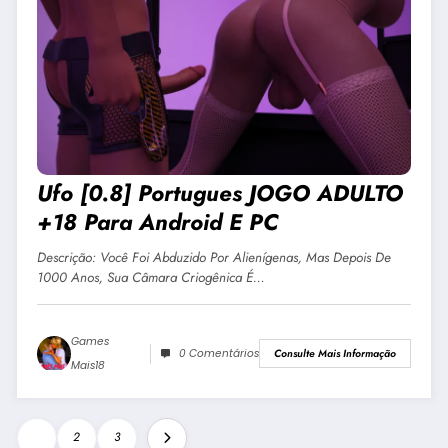
Ufo [0.8] Portugues JOGO ADULTO
+18 Para Android E PC
Descrição: Você Foi Abduzido Por Alienígenas, Mas Depois De
1000 Anos, Sua Câmara Criogênica É…
Games
0 Comentários
Consulte Mais Informação
Mais18
Paginação
1
2
3