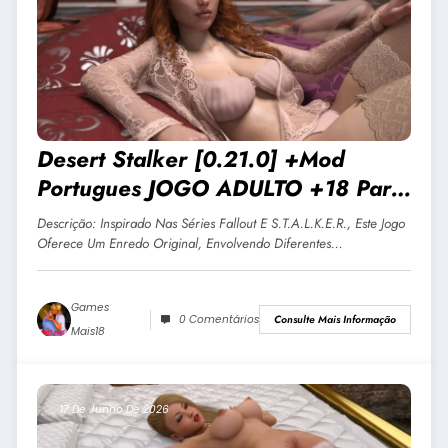
Desert Stalker [0.21.0] +Mod
Portugues JOGO ADULTO +18 Para
Android E PC
Descrição: Inspirado Nas Séries Fallout E S.T.A.L.K.E.R., Este Jogo
Oferece Um Enredo Original, Envolvendo Diferentes…
Games
0 Comentários
Consulte Mais Informação
Mais18
17 De Junho De 2026