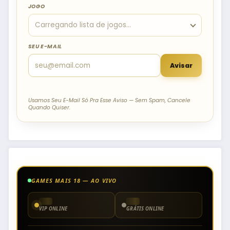
JOGO
SEU E-MAIL
Avisar
Usamos Seu E-Mail Só Pra Esse Aviso — Sem Spam, Cancele
Quando Quiser.
GAMES MAIS 18 — AO VIVO
VIP ONLINE
GRÁTIS ONLINE