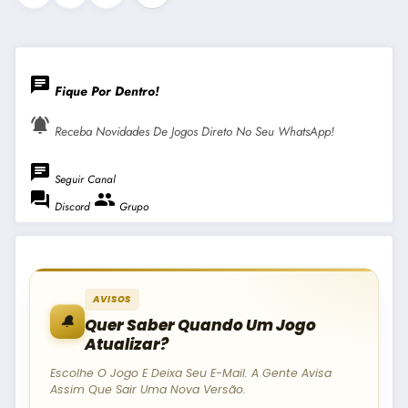
De
Posts
chat
Fique Por Dentro!
notifications_active
Receba Novidades De Jogos Direto No Seu WhatsApp!
chat
Seguir Canal
forum
group
Discord
Grupo
AVISOS
🔔
Quer Saber Quando Um Jogo
Atualizar?
Escolhe O Jogo E Deixa Seu E-Mail. A Gente Avisa
Assim Que Sair Uma Nova Versão.