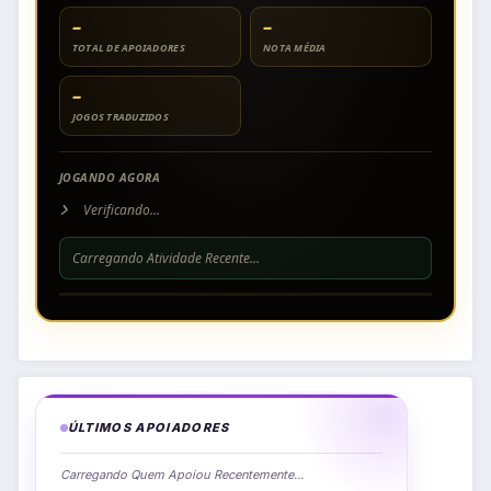
–
–
TOTAL DE APOIADORES
NOTA MÉDIA
–
JOGOS TRADUZIDOS
JOGANDO AGORA
Verificando...
Carregando Atividade Recente...
ÚLTIMOS APOIADORES
Carregando Quem Apoiou Recentemente...