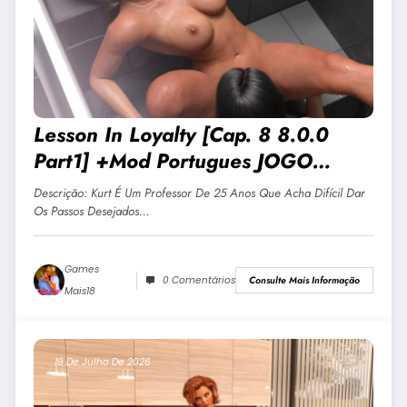
Lesson In Loyalty [Cap. 8 8.0.0
Part1] +Mod Portugues JOGO
ADULTO +18 Para Android E PC
Descrição: Kurt É Um Professor De 25 Anos Que Acha Difícil Dar
Os Passos Desejados…
Games
0 Comentários
Consulte Mais Informação
Mais18
19 De Julho De 2026