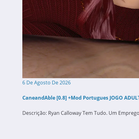
6 De Agosto De 2026
CaneandAble [0.8] +Mod Portugues JOGO ADULT
Descrição: Ryan Calloway Tem Tudo. Um Emprego 