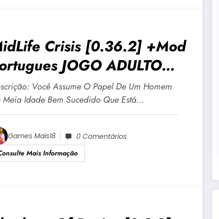
idLife Crisis [0.36.2] +Mod
ortugues JOGO ADULTO
18 Para Android E PC
scrição: Você Assume O Papel De Um Homem
 Meia Idade Bem Sucedido Que Está…
Games Mais18
0 Comentários
Consulte Mais Informação