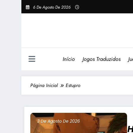
Pular
6 De Agosto De 2026
Para
O
Conteúdo
Início
Jogos Traduzidos
Ju
Página Inicial
Estupro
3 De Agosto De 2026
H