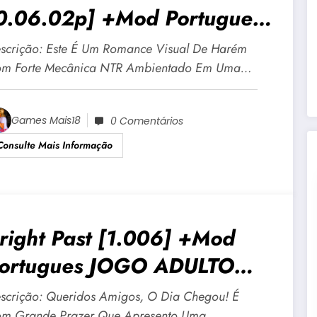
0.06.02p] +Mod Portugues
OGO ADULTO +18 Para
scrição: Este É Um Romance Visual De Harém
ndroid E PC
m Forte Mecânica NTR Ambientado Em Uma…
Games Mais18
0 Comentários
Consulte Mais Informação
right Past [1.006] +Mod
ortugues JOGO ADULTO
18 Para Android E PC
scrição: Queridos Amigos, O Dia Chegou! É
m Grande Prazer Que Apresento Uma