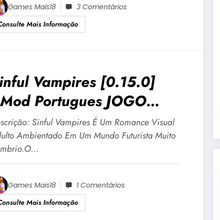
Games Mais18
3 Comentários
Consulte Mais Informação
inful Vampires [0.15.0]
Mod Portugues JOGO
DULTO +18 Para Android E
scrição: Sinful Vampires É Um Romance Visual
C
ulto Ambientado Em Um Mundo Futurista Muito
mbrio.O…
Games Mais18
1 Comentários
Consulte Mais Informação