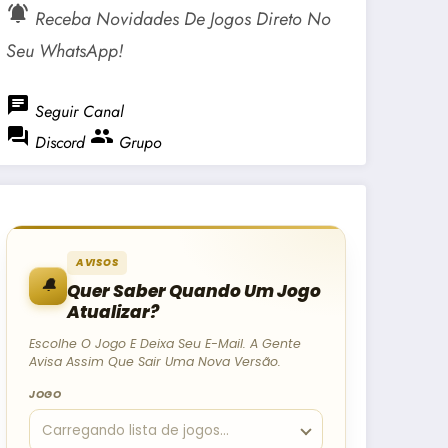
notifications_active
Receba Novidades De Jogos Direto No
Seu WhatsApp!
chat
Seguir Canal
forum
group
Discord
Grupo
AVISOS
🔔
Quer Saber Quando Um Jogo
Atualizar?
Escolhe O Jogo E Deixa Seu E-Mail. A Gente
Avisa Assim Que Sair Uma Nova Versão.
JOGO