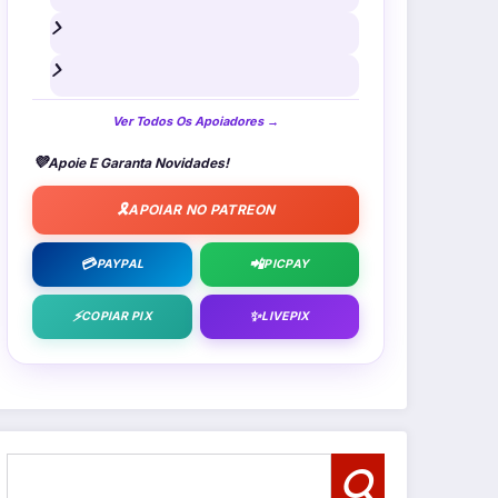
Ver Todos Os Apoiadores →
💜
Apoie E Garanta Novidades!
🎗️
APOIAR NO PATREON
💳
📲
PAYPAL
PICPAY
⚡
✨
COPIAR PIX
LIVEPIX
Pesquisar