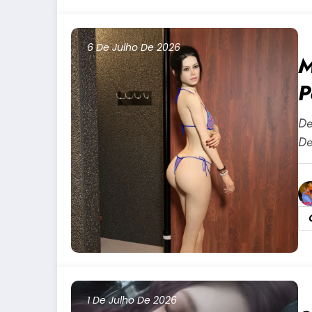
6 De Julho De 2026
M
P
+
De
De
1 De Julho De 2026