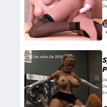
De
15 De Julho De 2026
S
P
+
De
De
Em