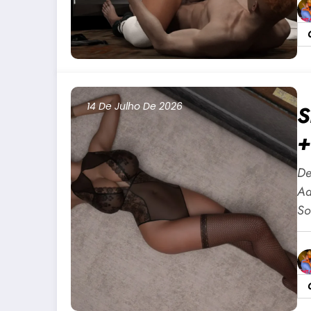
14 De Julho De 2026
S
+
A
De
P
Ad
So