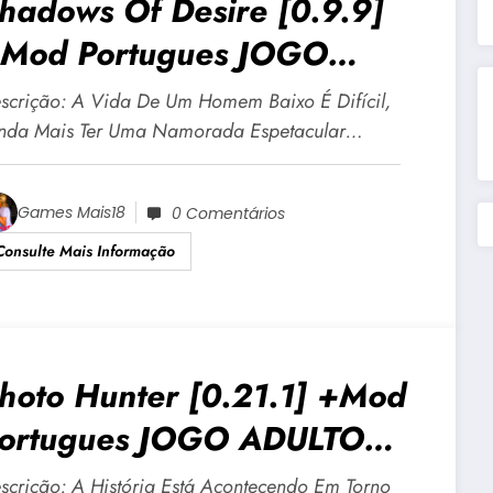
hadows Of Desire [0.9.9]
Mod Portugues JOGO
DULTO +18 Para Android E
scrição: A Vida De Um Homem Baixo É Difícil,
C
nda Mais Ter Uma Namorada Espetacular…
Games Mais18
0 Comentários
Consulte Mais Informação
hoto Hunter [0.21.1] +Mod
ortugues JOGO ADULTO
18 Para Android E PC
scrição: A História Está Acontecendo Em Torno