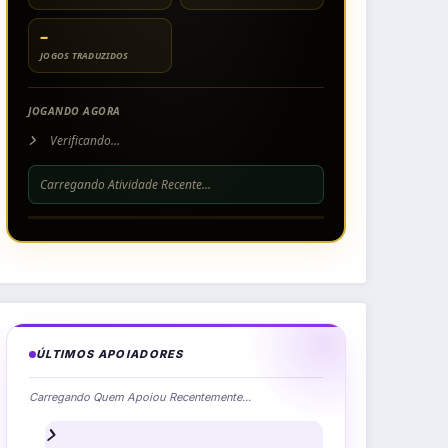
–
JOGOS TRADUZIDOS
JOGANDO AGORA
Verificando...
Carregando Atividade Recente...
ÚLTIMOS APOIADORES
Carregando Quem Apoiou Recentemente...