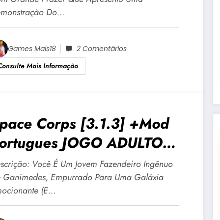
monstração Do…
Games Mais18
2 Comentários
Consulte Mais Informação
pace Corps [3.1.3] +Mod
ortugues JOGO ADULTO
18 Para Android E PC
scrição: Você É Um Jovem Fazendeiro Ingênuo
 Ganimedes, Empurrado Para Uma Galáxia
ocionante (e…