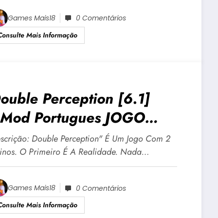
Games Mais18
0 Comentários
Consulte Mais Informação
ouble Perception [6.1]
Mod Portugues JOGO
DULTO +18 Para Android E
scrição: Double Perception" É Um Jogo Com 2
C
inos. O Primeiro É A Realidade. Nada…
Games Mais18
0 Comentários
Consulte Mais Informação