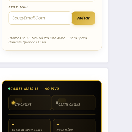
SEU E-MAIL
Avisar
Usamos Seu E-Mail Só Pra Esse Aviso — Sem Spam,
Cancele Quando Quiser.
GAMES MAIS 18 — AO VIVO
VIP ONLINE
GRÁTIS ONLINE
–
–
TOTAL DE APOIADORES
NOTA MÉDIA