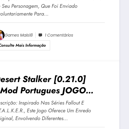
 Seu Personagem, Que Foi Enviado
voluntariamente Para…
Games Mais18
1 Comentários
Consulte Mais Informação
esert Stalker [0.21.0]
Mod Portugues JOGO
DULTO +18 Para Android E
scrição: Inspirado Nas Séries Fallout E
C
T.A.L.K.E.R., Este Jogo Oferece Um Enredo
iginal, Envolvendo Diferentes…