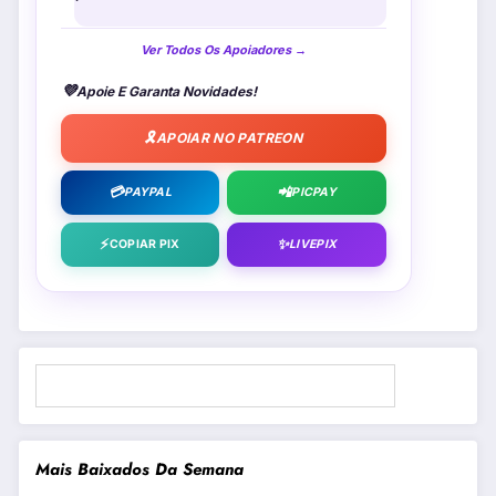
Ver Todos Os Apoiadores →
💜
Apoie E Garanta Novidades!
🎗️
APOIAR NO PATREON
💳
📲
PAYPAL
PICPAY
⚡
✨
COPIAR PIX
LIVEPIX
Pesquisar
Mais Baixados Da Semana