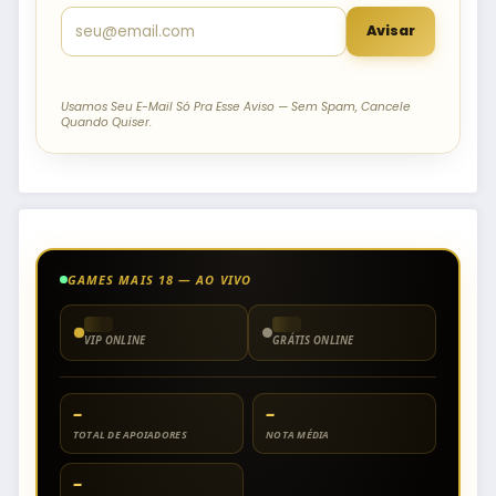
Avisar
Usamos Seu E-Mail Só Pra Esse Aviso — Sem Spam, Cancele
Quando Quiser.
GAMES MAIS 18 — AO VIVO
VIP ONLINE
GRÁTIS ONLINE
–
–
TOTAL DE APOIADORES
NOTA MÉDIA
–