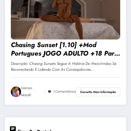
Chasing Sunset [1.10] +Mod
Portugues JOGO ADULTO +18 Para
Android E PC
Descrição: Chasing Sunsets Segue A História De Meio-Irmãos Se
Reconectando E Lidando Com As Consequências…
Games
1 Comentários
Consulte Mais Informação
Mais18
chat