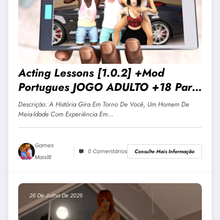
Acting Lessons [1.0.2] +Mod
Portugues JOGO ADULTO +18 Para
Android E PC
Descrição: A História Gira Em Torno De Você, Um Homem De
Meia-Idade Com Experiência Em…
Games
0 Comentários
Consulte Mais Informação
Mais18
26 De Julho De 2025