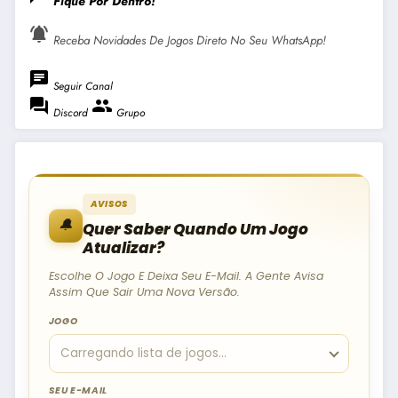
Fique Por Dentro!
notifications_active
Receba Novidades De Jogos Direto No Seu WhatsApp!
chat
Seguir Canal
forum
group
Discord
Grupo
AVISOS
🔔
Quer Saber Quando Um Jogo
Atualizar?
Escolhe O Jogo E Deixa Seu E-Mail. A Gente Avisa
Assim Que Sair Uma Nova Versão.
JOGO
SEU E-MAIL