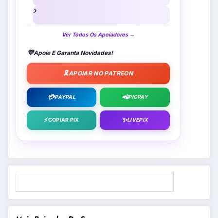
Ver Todos Os Apoiadores →
💜
Apoie E Garanta Novidades!
🎗️
APOIAR NO PATREON
💳
📲
PAYPAL
PICPAY
⚡
✨
COPIAR PIX
LIVEPIX
Pesquisar