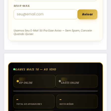
SEU E-MAIL
Avisar
Usamos Seu E-Mail Só Pra Esse Aviso — Sem Spam, Cancele
Quando Quiser.
GAMES MAIS 18 — AO VIVO
VIP ONLINE
GRÁTIS ONLINE
–
–
TOTAL DE APOIADORES
NOTA MÉDIA