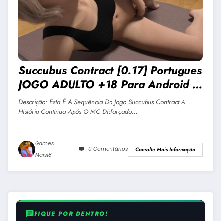
Succubus Contract [0.17] Portugues
JOGO ADULTO +18 Para Android E
PC
Descrição: Esta É A Sequência Do Jogo Succubus Contract.A
História Continua Após O MC Disfarçado…
Games
0 Comentários
Consulte Mais Informação
Mais18
chat
FIQUE POR DENTRO!