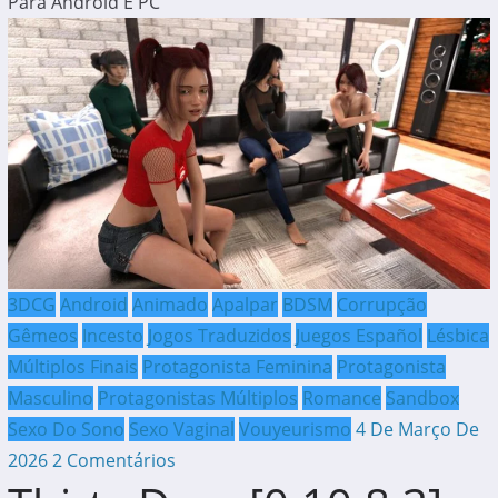
Para Android E PC
3DCG
Android
Animado
Apalpar
BDSM
Corrupção
Gêmeos
Incesto
Jogos Traduzidos
Juegos Español
Lésbica
Múltiplos Finais
Protagonista Feminina
Protagonista
Masculino
Protagonistas Múltiplos
Romance
Sandbox
Sexo Do Sono
Sexo Vaginal
Vouyeurismo
4 De Março De
2026
2 Comentários