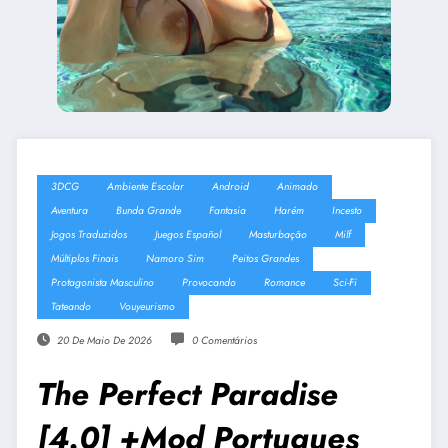
3DCG
Ambiente Escolar
Android
Animado
Aventura
Bunda Grande
Fantasia
Harém
Incesto
Jogos Traduzidos
Juegos Español
Masturbação
Milf
Múltiplos Finais
Namoro Sim
Peitos Grandes
Protagonista Masculino
Provocando
Romance
Sci-Fi
Tateando
Vouyeurismo
20 De Maio De 2026
0 Comentários
The Perfect Paradise
[4.0] +Mod Portugues