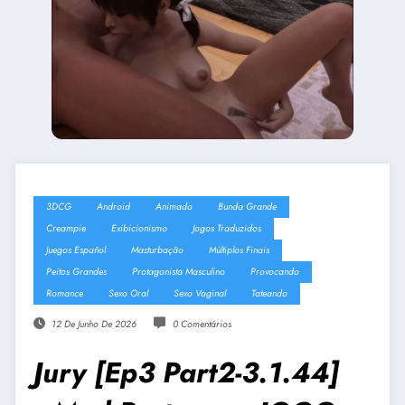
3DCG
Android
Animado
Bunda Grande
Creampie
Exibicionismo
Jogos Traduzidos
Juegos Español
Masturbação
Múltiplos Finais
Peitos Grandes
Protagonista Masculino
Provocando
Romance
Sexo Oral
Sexo Vaginal
Tateando
12 De Junho De 2026
0 Comentários
Jury [Ep3 Part2-3.1.44]