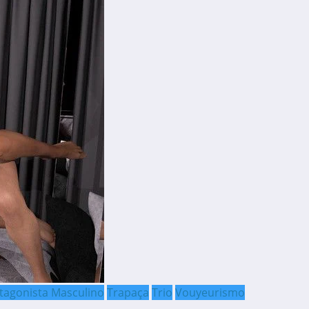
tagonista Masculino
Trapaça
Trio
Vouyeurismo