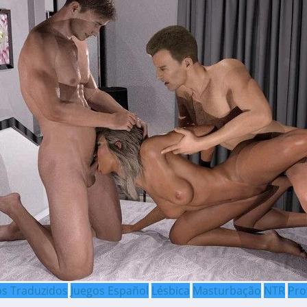
os Traduzidos
Juegos Español
Lésbica
Masturbação
NTR
Pro