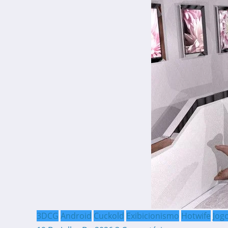
3DCG
Android
Cuckold
Exibicionismo
Hotwife
Jog