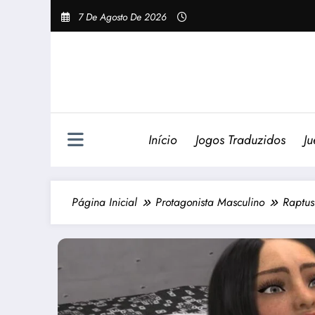
Pular
7 De Agosto De 2026
Para
O
Conteúdo
Início
Jogos Traduzidos
Ju
Página Inicial
Protagonista Masculino
Raptus