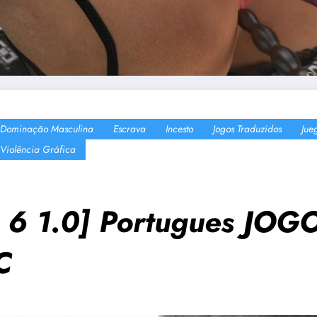
Dominação Masculina
Escrava
Incesto
Jogos Traduzidos
Jue
Violência Gráfica
t 6 1.0] Portugues JO
C