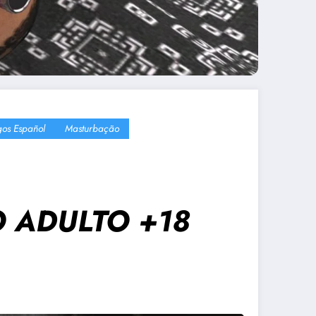
gos Español
Masturbação
GO ADULTO +18