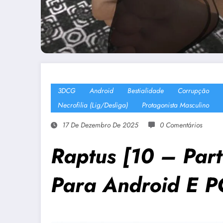
3DCG
Android
Bestialidade
Corrupção
Necrofilia (Lig/Desliga)
Protagonista Masculino
17 De Dezembro De 2025
0 Comentários
Raptus [10 – Par
Para Android E P