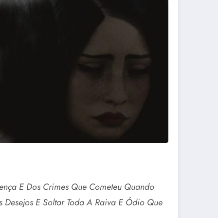
oença E Dos Crimes Que Cometeu Quando
s Desejos E Soltar Toda A Raiva E Ódio Que