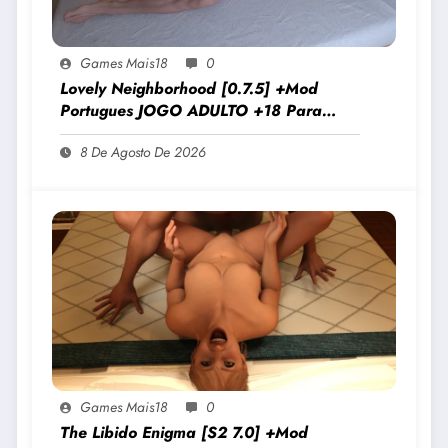
Games Mais18
0
Lovely Neighborhood [0.7.5] +Mod
Portugues JOGO ADULTO +18 Para
Android E PC
8 De Agosto De 2026
Games Mais18
0
The Libido Enigma [S2 7.0] +Mod