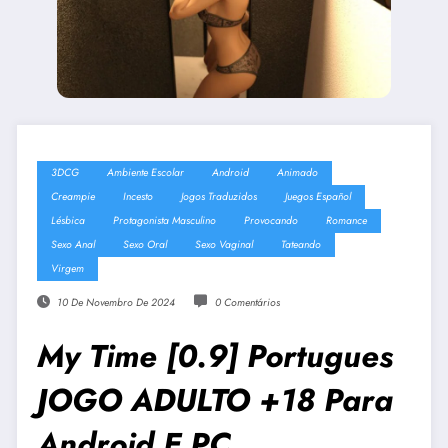
3DCG
Ambiente Escolar
Android
Animado
Creampie
Incesto
Jogos Traduzidos
Juegos Español
Lésbica
Protagonista Masculino
Provocando
Romance
Sexo Anal
Sexo Oral
Sexo Vaginal
Tateando
Virgem
10 De Novembro De 2024
0 Comentários
My Time [0.9] Portugues
JOGO ADULTO +18 Para
Android E PC