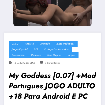
3DCG
Android
Animado
Jogos Traduzidos
Juegos Español
Milf
Protagonista Masculino
Provocando
Romance
Sexo Vaginal
Virgem
16 De Junho De 2026
0 Comentários
My Goddess [0.07] +Mod
Portugues JOGO ADULTO
+18 Para Android E PC