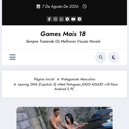
Pular
7 De Agosto De 2026
Para
O
Conteúdo
Games Mais 18
Sempre Trazendo Os Melhores Visuais Novels
Página Inicial
Protagonista Masculino
Leaving DNA [Capitulo 5] +Mod Portugues JOGO ADULTO +18 Para
Android E PC