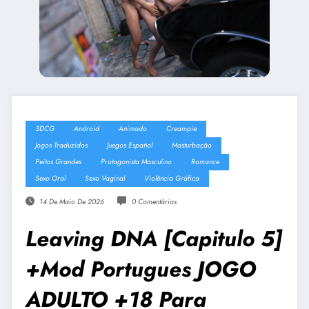
3DCG
Android
Animado
Creampie
Jogos Traduzidos
Juegos Español
Masturbação
Peitos Grandes
Protagonista Masculino
Romance
Sexo Oral
Sexo Vaginal
Violência Gráfica
14 De Maio De 2026
0 Comentários
Leaving DNA [Capitulo 5]
+Mod Portugues JOGO
ADULTO +18 Para