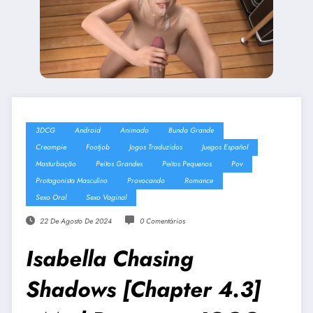
3DCG
Android
Animado
Bunda Grande
Creampie
Footjob
Jogos Traduzidos
Juegos Español
Masturbação
Peitos Grandes
Peitos Pequenos
Pov
Protagonista Masculino
Provocando
Romance
Sexo Oral
Sexo Vaginal
22 De Agosto De 2024
0 Comentários
Isabella Chasing
Shadows [Chapter 4.3]