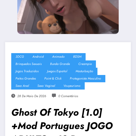
3DCG
Android
Animado
BDSM
Brinquedos Sexuais
Bunda Grande
Creampie
Jogos Traduzidos
Juegos Español
Masturbação
Peitos Grandes
Point & Click
Protagonista Masculino
Sexo Anal
Sexo Vaginal
Vouyeurismo
28 De Maio De 2026
0 Comentários
Ghost Of Tokyo [1.0]
+Mod Portugues JOGO