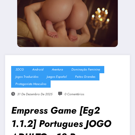
3DCG
Android
Aventura
Dominação Feminina
Jogos Traduzidos
Juegos Español
Peitos Grandes
Protagonista Masculino
31 De Dezembro De 2025
0 Comentários
Empress Game [Eg2
1.1.2] Portugues JOGO