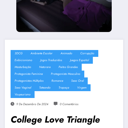
3DCG
Ambiente Escolar
Animado
Corrupção
Exibicionismo
Jogos Traduzidos
Juegos Español
Masturbação
Netorare
Peitos Grandes
Protagonista Feminina
Protagonista Masculino
Protagonistas Múltiplos
Romance
Sexo Oral
Sexo Vaginal
Tateando
Trapaça
Virgem
Vouyeurismo
9 De Dezembro De 2024
0 Comentários
College Love Triangle