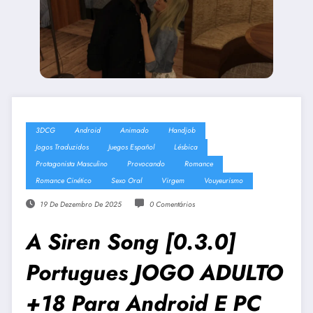
3DCG
Android
Animado
Handjob
Jogos Traduzidos
Juegos Español
Lésbica
Protagonista Masculino
Provocando
Romance
Romance Cinético
Sexo Oral
Virgem
Vouyeurismo
19 De Dezembro De 2025
0 Comentários
A Siren Song [0.3.0]
Portugues JOGO ADULTO
+18 Para Android E PC