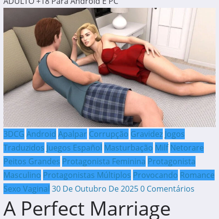
ADULTO +18 Para Android E PC
3DCG
Android
Apalpar
Corrupção
Gravidez
Jogos
Traduzidos
Juegos Español
Masturbação
Milf
Netorare
Peitos Grandes
Protagonista Feminina
Protagonista
Masculino
Protagonistas Múltiplos
Provocando
Romance
Sexo Vaginal
30 De Outubro De 2025
0 Comentários
A Perfect Marriage