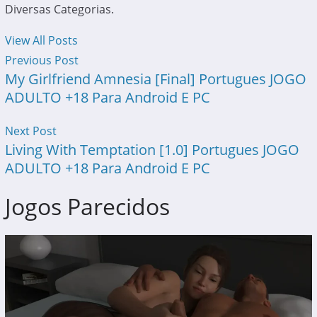
Diversas Categorias.
View All Posts
Previous Post
My Girlfriend Amnesia [Final] Portugues JOGO
ADULTO +18 Para Android E PC
Next Post
Living With Temptation [1.0] Portugues JOGO
ADULTO +18 Para Android E PC
Jogos Parecidos