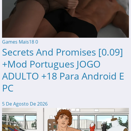
Games Mais18
0
Secrets And Promises [0.09]
+Mod Portugues JOGO
ADULTO +18 Para Android E
PC
5 De Agosto De 2026