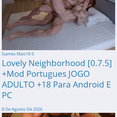
Games Mais18
0
Lovely Neighborhood [0.7.5]
+Mod Portugues JOGO
ADULTO +18 Para Android E
PC
8 De Agosto De 2026