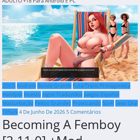
ADULTO +18 Para Android E PC
2DCG
Android
Bunda Grande
Futa/Trans Protagonista
Handjob
Incesto
Jogos Traduzidos
Juegos Español
Masturbação
Peitos Grandes
Provocando
Sci-Fi
Sexo Oral
Titfuck
4 De Junho De 2026
5 Comentários
Becoming A Femboy