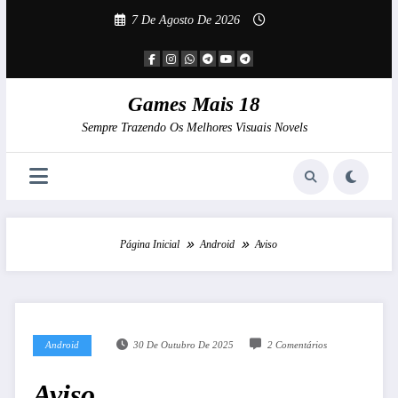
Pular
7 De Agosto De 2026
Para
O
Conteúdo
Games Mais 18
Sempre Trazendo Os Melhores Visuais Novels
Página Inicial
Android
Aviso
Android
30 De Outubro De 2025
2 Comentários
Aviso