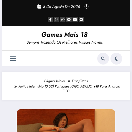
Pular
8 De Agosto De 2026
Para
O
Conteúdo
Games Mais 18
Sempre Trazendo Os Melhores Visuais Novels
Página Inicial
Futa/Trans
Anitas Internship [0.52] Portugues JOGO ADULTO +18 Para Android
E PC