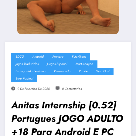
3DCG
Android
Aventura
Futa/Trans
Jogos Traduzidos
Juegos Español
Masturbação
Protagonista Feminina
Provocando
Puzzle
Sexo Oral
Sexo Vaginal
9 De Fevereiro De 2026
0 Comentários
Anitas Internship [0.52]
Portugues JOGO ADULTO
+18 Para Android E PC