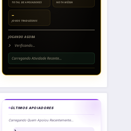
TOTAL DE APOIADORES
NOTA MÉDIA
–
JOGOS TRADUZIDOS
JOGANDO AGORA
Verificando...
Carregando Atividade Recente...
ÚLTIMOS APOIADORES
Carregando Quem Apoiou Recentemente...