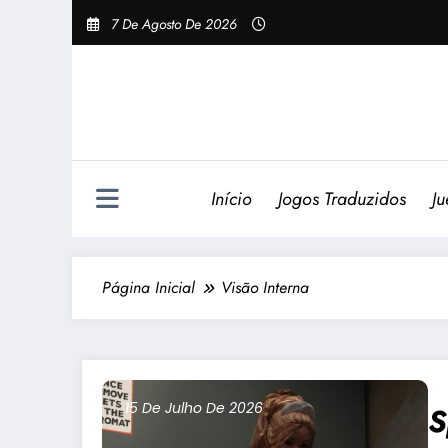
Pular
7 De Agosto De 2026
Para
O
Conteúdo
Início
Jogos Traduzidos
Ju
Página Inicial
Visão Interna
15 De Julho De 2026
S