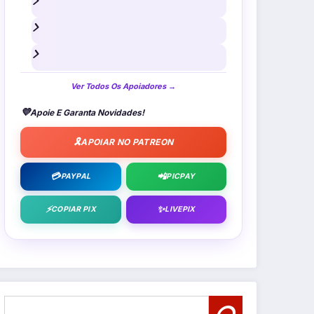
Ver Todos Os Apoiadores →
💜
Apoie E Garanta Novidades!
🎗️
APOIAR NO PATREON
💳
📲
PAYPAL
PICPAY
⚡
✨
COPIAR PIX
LIVEPIX