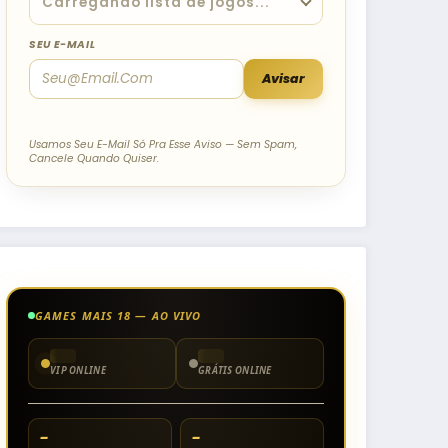
SEU E-MAIL
Avisar
Usamos Seu E-Mail Só Pra Esse Aviso — Sem Spam,
Cancele Quando Quiser.
GAMES MAIS 18 — AO VIVO
VIP ONLINE
GRÁTIS ONLINE
–
–