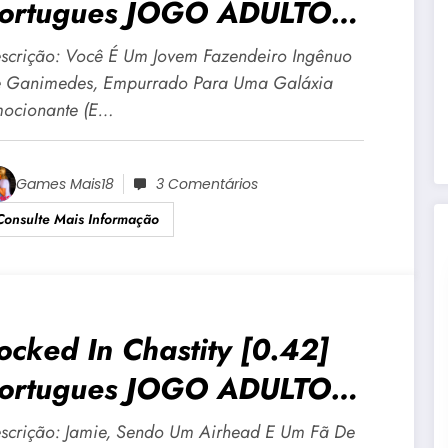
ortugues JOGO ADULTO
18 Para Android E PC
scrição: Você É Um Jovem Fazendeiro Ingênuo
 Ganimedes, Empurrado Para Uma Galáxia
ocionante (e…
Games Mais18
3 Comentários
Consulte Mais Informação
ocked In Chastity [0.42]
ortugues JOGO ADULTO
18 Para Android E PC
scrição: Jamie, Sendo Um Airhead E Um Fã De