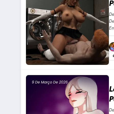
P
+
De
De
Em
9 De Março De 2026
L
P
+
De