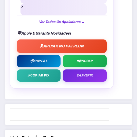
Ver Todos Os Apoiadores →
💜
Apoie E Garanta Novidades!
🎗️
APOIAR NO PATREON
💳
📲
PAYPAL
PICPAY
⚡
✨
COPIAR PIX
LIVEPIX
Pesquisar