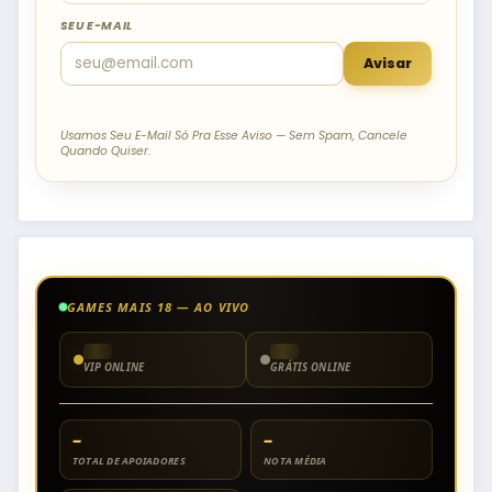
SEU E-MAIL
Avisar
Usamos Seu E-Mail Só Pra Esse Aviso — Sem Spam, Cancele
Quando Quiser.
GAMES MAIS 18 — AO VIVO
VIP ONLINE
GRÁTIS ONLINE
–
–
TOTAL DE APOIADORES
NOTA MÉDIA