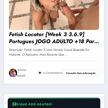
Fetish Locator [Week 3 3.6.9]
Portugues JOGO ADULTO +18 Para
Android E PC
Descrição: Fetish Locator É Uma Novela Visual Baseada Em
Histórias. O Aplicativo Mais Recente Que…
Games
0 Comentários
Consulte Mais Informação
Mais18
chat
FIQUE POR DENTRO!