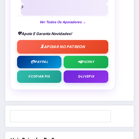
Ver Todos Os Apoiadores →
💜
Apoie E Garanta Novidades!
🎗️
APOIAR NO PATREON
💳
📲
PAYPAL
PICPAY
⚡
✨
COPIAR PIX
LIVEPIX
Pesquisar