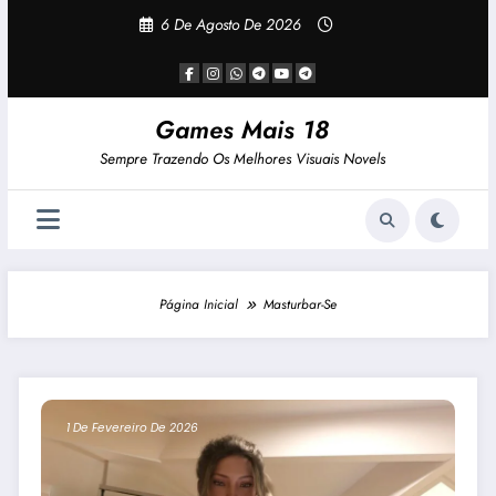
Pular
6 De Agosto De 2026
Para
O
Conteúdo
Games Mais 18
Sempre Trazendo Os Melhores Visuais Novels
Página Inicial
Masturbar-Se
1 De Fevereiro De 2026