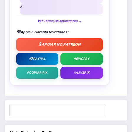
Ver Todos Os Apoiadores →
💜
Apoie E Garanta Novidades!
🎗️
APOIAR NO PATREON
💳
📲
PAYPAL
PICPAY
⚡
✨
COPIAR PIX
LIVEPIX
Pesquisar