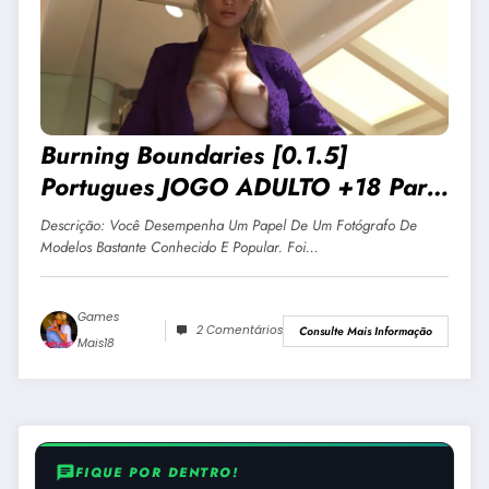
Burning Boundaries [0.1.5]
Portugues JOGO ADULTO +18 Para
Android E PC
Descrição: Você Desempenha Um Papel De Um Fotógrafo De
Modelos Bastante Conhecido E Popular. Foi…
Games
2 Comentários
Consulte Mais Informação
Mais18
chat
FIQUE POR DENTRO!