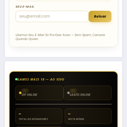
SEU E-MAIL
Avisar
Usamos Seu E-Mail Só Pra Esse Aviso — Sem Spam, Cancele
Quando Quiser.
GAMES MAIS 18 — AO VIVO
VIP ONLINE
GRÁTIS ONLINE
–
–
TOTAL DE APOIADORES
NOTA MÉDIA