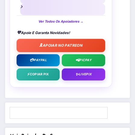
Ver Todos Os Apoiadores →
💜
Apoie E Garanta Novidades!
🎗️
APOIAR NO PATREON
💳
📲
PAYPAL
PICPAY
⚡
✨
COPIAR PIX
LIVEPIX
Pesquisar