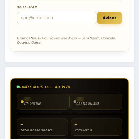
SEU E-MAIL
Avisar
Usamos Seu E-Mail Só Pra Esse Aviso — Sem Spam, Cancele
Quando Quiser.
GAMES MAIS 18 — AO VIVO
VIP ONLINE
GRÁTIS ONLINE
–
–
TOTAL DE APOIADORES
NOTA MÉDIA