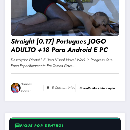
Straight [0.17] Portugues JOGO
ADULTO +18 Para Android E PC
Descrição: Direto!? É Uma Visual Novel Work In Progress Que
Foca Especificamente Em Temas Gays…
Games
5 Comentários
Consulte Mais Informação
Mais18
chat
FIQUE POR DENTRO!