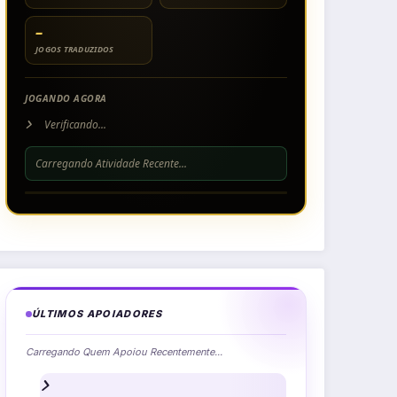
–
JOGOS TRADUZIDOS
JOGANDO AGORA
Verificando...
Carregando Atividade Recente...
ÚLTIMOS APOIADORES
Carregando Quem Apoiou Recentemente...