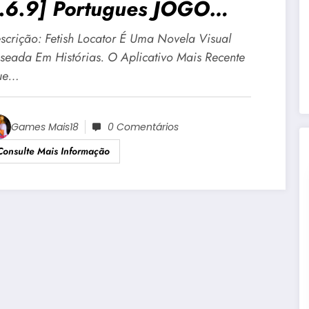
.6.9] Portugues JOGO
DULTO +18 Para Android E
scrição: Fetish Locator É Uma Novela Visual
C
seada Em Histórias. O Aplicativo Mais Recente
ue…
Games Mais18
0 Comentários
Consulte Mais Informação