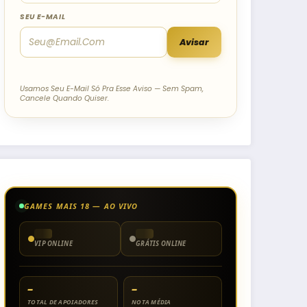
SEU E-MAIL
Avisar
Usamos Seu E-Mail Só Pra Esse Aviso — Sem Spam,
Cancele Quando Quiser.
GAMES MAIS 18 — AO VIVO
VIP ONLINE
GRÁTIS ONLINE
–
–
TOTAL DE APOIADORES
NOTA MÉDIA