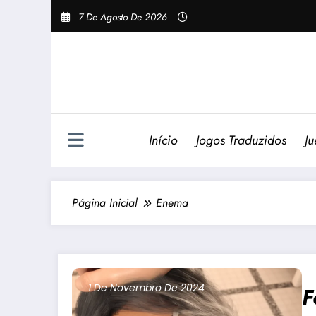
Pular
7 De Agosto De 2026
Para
O
Conteúdo
Início
Jogos Traduzidos
Ju
Página Inicial
Enema
1 De Novembro De 2024
F