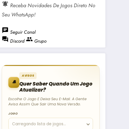
notifications_active
Receba Novidades De Jogos Direto No
Seu WhatsApp!
chat
Seguir Canal
forum
group
Discord
Grupo
AVISOS
🔔
Quer Saber Quando Um Jogo
Atualizar?
Escolhe O Jogo E Deixa Seu E-Mail. A Gente
Avisa Assim Que Sair Uma Nova Versão.
JOGO