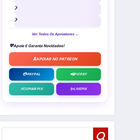
Ver Todos Os Apoiadores →
💜
Apoie E Garanta Novidades!
🎗️
APOIAR NO PATREON
💳
📲
PAYPAL
PICPAY
⚡
✨
COPIAR PIX
LIVEPIX
Pesquisar