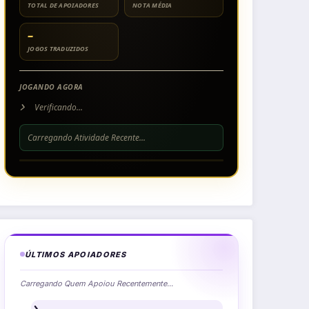
TOTAL DE APOIADORES
NOTA MÉDIA
–
JOGOS TRADUZIDOS
JOGANDO AGORA
Verificando...
Carregando Atividade Recente...
ÚLTIMOS APOIADORES
Carregando Quem Apoiou Recentemente...