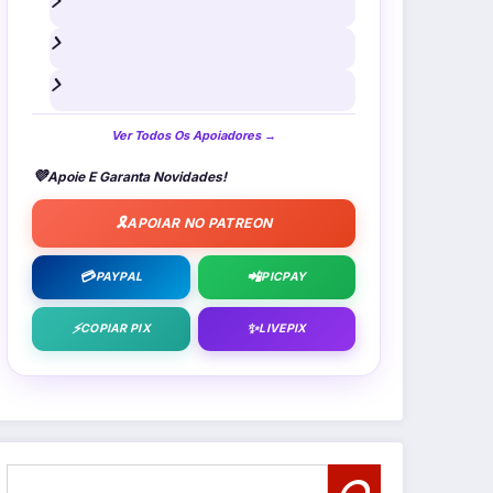
Ver Todos Os Apoiadores →
💜
Apoie E Garanta Novidades!
🎗️
APOIAR NO PATREON
💳
📲
PAYPAL
PICPAY
⚡
✨
COPIAR PIX
LIVEPIX