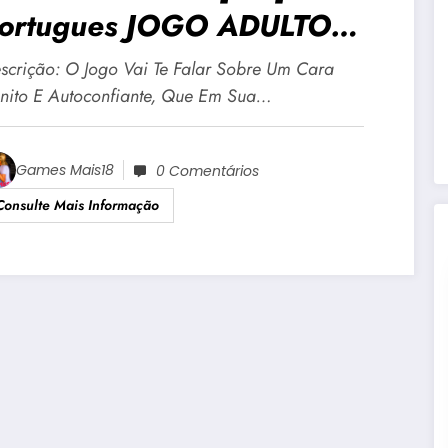
ortugues JOGO ADULTO
18 Para Android E PC
scrição: O Jogo Vai Te Falar Sobre Um Cara
nito E Autoconfiante, Que Em Sua…
Games Mais18
0 Comentários
Consulte Mais Informação