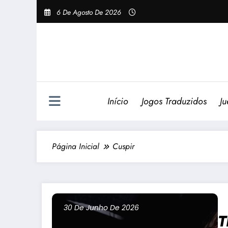
Pular
6 De Agosto De 2026
Para
O
Conteúdo
Início
Jogos Traduzidos
Ju
Página Inicial
Cuspir
30 De Junho De 2026
T