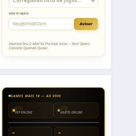
SEU E-MAIL
Avisar
Usamos Seu E-Mail Só Pra Esse Aviso — Sem Spam,
Cancele Quando Quiser.
GAMES MAIS 18 — AO VIVO
VIP ONLINE
GRÁTIS ONLINE
–
–