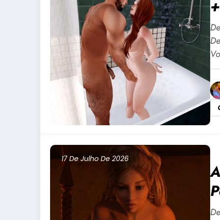
+
A
De
P
De
V
17 De Julho De 2026
A
P
+
De