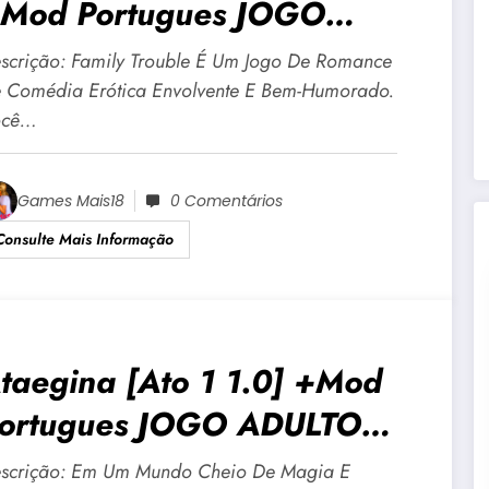
Mod Portugues JOGO
DULTO +18 Para Android E
scrição: Family Trouble É Um Jogo De Romance
C
 Comédia Erótica Envolvente E Bem-Humorado.
ocê…
Games Mais18
0 Comentários
Consulte Mais Informação
taegina [Ato 1 1.0] +Mod
ortugues JOGO ADULTO
18 Para Android E PC
scrição: Em Um Mundo Cheio De Magia E