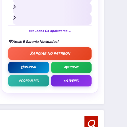
Ver Todos Os Apoiadores →
💜
Apoie E Garanta Novidades!
🎗️
APOIAR NO PATREON
💳
📲
PAYPAL
PICPAY
⚡
✨
COPIAR PIX
LIVEPIX
Pesquisar