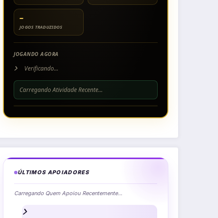
–
JOGOS TRADUZIDOS
JOGANDO AGORA
Verificando...
Carregando Atividade Recente...
ÚLTIMOS APOIADORES
Carregando Quem Apoiou Recentemente...