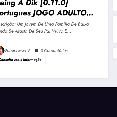
eing A Dik [0.11.0]
ortugues JOGO ADULTO
18 Para Android E PC
scrição: Um Jovem De Uma Família De Baixa
nda Se Afasta De Seu Pai Viúvo E…
Games Mais18
0 Comentários
Consulte Mais Informação