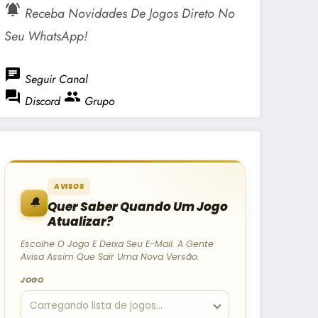
notifications_active
Receba Novidades De Jogos Direto No
Seu WhatsApp!
chat
Seguir Canal
forum
group
Discord
Grupo
AVISOS
🔔
Quer Saber Quando Um Jogo
Atualizar?
Escolhe O Jogo E Deixa Seu E-Mail. A Gente
Avisa Assim Que Sair Uma Nova Versão.
JOGO