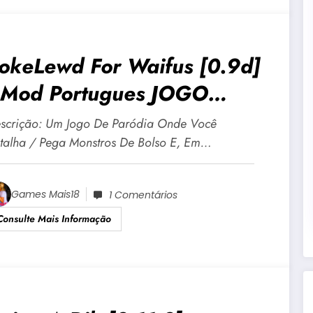
okeLewd For Waifus [0.9d]
Mod Portugues JOGO
DULTO +18 Para Android E
scrição: Um Jogo De Paródia Onde Você
C
talha / Pega Monstros De Bolso E, Em…
Games Mais18
1 Comentários
Consulte Mais Informação