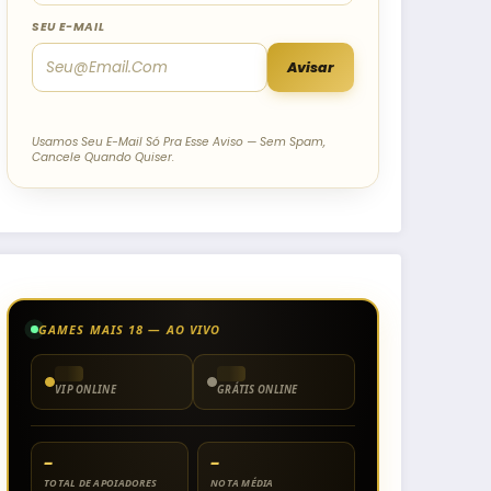
SEU E-MAIL
Avisar
Usamos Seu E-Mail Só Pra Esse Aviso — Sem Spam,
Cancele Quando Quiser.
GAMES MAIS 18 — AO VIVO
VIP ONLINE
GRÁTIS ONLINE
–
–
TOTAL DE APOIADORES
NOTA MÉDIA