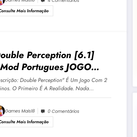
Games Mais18
4 Comentários
Consulte Mais Informação
ouble Perception [6.1]
Mod Portugues JOGO
DULTO +18 Para Android E
scrição: Double Perception" É Um Jogo Com 2
C
inos. O Primeiro É A Realidade. Nada…
Games Mais18
0 Comentários
Consulte Mais Informação