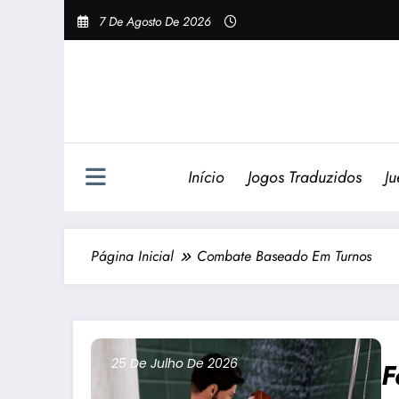
Pular
7 De Agosto De 2026
Para
O
Conteúdo
Início
Jogos Traduzidos
Ju
Página Inicial
Combate Baseado Em Turnos
25 De Julho De 2026
F