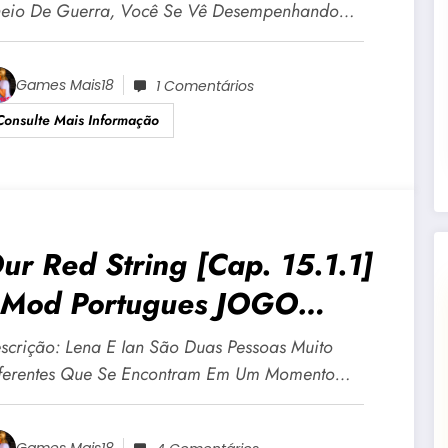
eio De Guerra, Você Se Vê Desempenhando…
Games Mais18
1 Comentários
Consulte Mais Informação
ur Red String [Cap. 15.1.1]
Mod Portugues JOGO
DULTO +18 Para Android E
scrição: Lena E Ian São Duas Pessoas Muito
C
ferentes Que Se Encontram Em Um Momento…