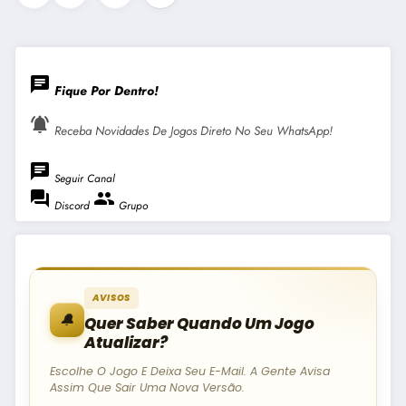
De
Posts
chat
Fique Por Dentro!
notifications_active
Receba Novidades De Jogos Direto No Seu WhatsApp!
chat
Seguir Canal
forum
group
Discord
Grupo
AVISOS
🔔
Quer Saber Quando Um Jogo
Atualizar?
Escolhe O Jogo E Deixa Seu E-Mail. A Gente Avisa
Assim Que Sair Uma Nova Versão.