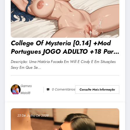
College Of Mysteria [0.14] +Mod
Portugues JOGO ADULTO +18 Para
Android E PC
Descrição: Uma História Focada Em Will E Cindy E Em Situações
Sexy Em Que Se…
Games
0 Comentários
Consulte Mais Informação
Mais18
23 De Julho De 2026