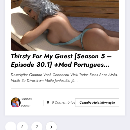
Thirsty For My Guest [Season 5 –
Episode 30.1] +Mod Portugues
JOGO ADULTO +18 Para Android E
Descrição: Quando Você Conheceu Vicki Todos Esses Anos Atrás,
PC
Vocês Se Divertiram Muito Juntos.Ela Já…
Games
0 Comentários
Consulte Mais Informação
Mais18
Paginação
…
1
2
7