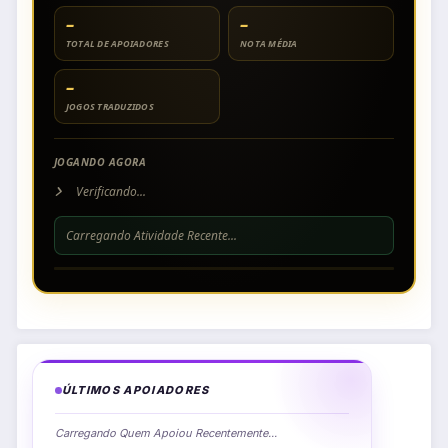
–
–
TOTAL DE APOIADORES
NOTA MÉDIA
–
JOGOS TRADUZIDOS
JOGANDO AGORA
Verificando...
Carregando Atividade Recente...
ÚLTIMOS APOIADORES
Carregando Quem Apoiou Recentemente...