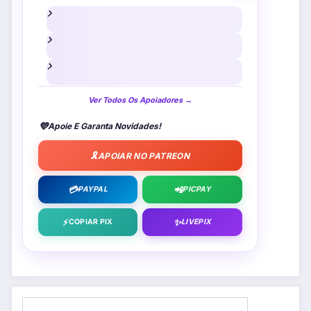
Ver Todos Os Apoiadores →
💜
Apoie E Garanta Novidades!
🎗️
APOIAR NO PATREON
💳
📲
PAYPAL
PICPAY
⚡
✨
COPIAR PIX
LIVEPIX
Pesquisar