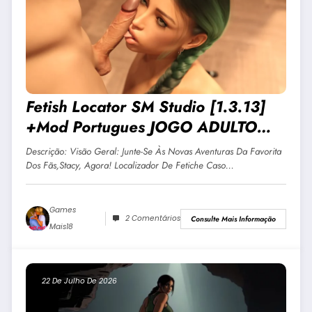
Fetish Locator SM Studio [1.3.13]
+Mod Portugues JOGO ADULTO
+18 Para Android E PC
Descrição: Visão Geral: Junte-Se Às Novas Aventuras Da Favorita
Dos Fãs,Stacy, Agora! Localizador De Fetiche Caso…
Games
2 Comentários
Consulte Mais Informação
Mais18
22 De Julho De 2026