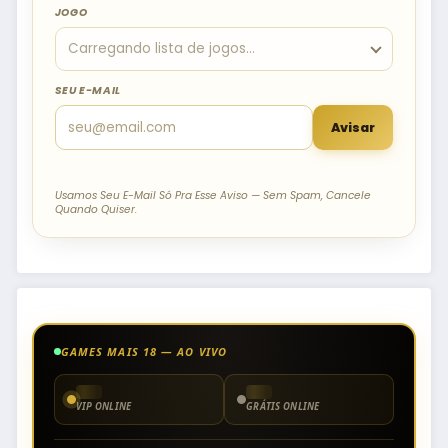
JOGO
SEU E-MAIL
Avisar
Usamos Seu E-Mail Só Pra Esse Aviso — Sem Spam, Cancele
Quando Quiser.
GAMES MAIS 18 — AO VIVO
VIP ONLINE
GRÁTIS ONLINE