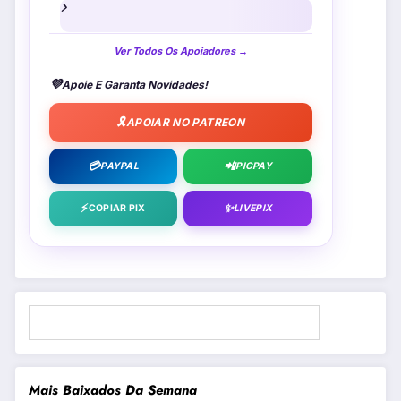
Ver Todos Os Apoiadores →
💜
Apoie E Garanta Novidades!
🎗️
APOIAR NO PATREON
💳
📲
PAYPAL
PICPAY
⚡
✨
COPIAR PIX
LIVEPIX
Pesquisar
Mais Baixados Da Semana