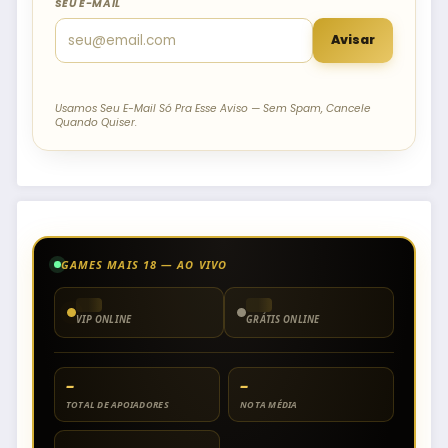
SEU E-MAIL
Avisar
Usamos Seu E-Mail Só Pra Esse Aviso — Sem Spam, Cancele
Quando Quiser.
GAMES MAIS 18 — AO VIVO
VIP ONLINE
GRÁTIS ONLINE
–
–
TOTAL DE APOIADORES
NOTA MÉDIA