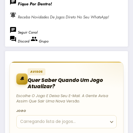
chat
Fique Por Dentro!
notifications_active
Receba Novidades De Jogos Direto No Seu WhatsApp!
chat
Seguir Canal
forum
group
Discord
Grupo
AVISOS
🔔
Quer Saber Quando Um Jogo
Atualizar?
Escolhe O Jogo E Deixa Seu E-Mail. A Gente Avisa
Assim Que Sair Uma Nova Versão.
JOGO