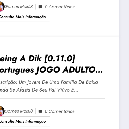
Games Mais18
0 Comentários
Consulte Mais Informação
eing A Dik [0.11.0]
ortugues JOGO ADULTO
18 Para Android E PC
scrição: Um Jovem De Uma Família De Baixa
nda Se Afasta De Seu Pai Viúvo E…
Games Mais18
0 Comentários
Consulte Mais Informação