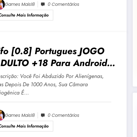
Games Mais18
0 Comentários
Consulte Mais Informação
fo [0.8] Portugues JOGO
DULTO +18 Para Android E
C
scrição: Você Foi Abduzido Por Alienígenas,
s Depois De 1000 Anos, Sua Câmara
iogênica É…
Games Mais18
0 Comentários
Consulte Mais Informação