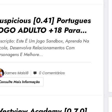
uspicious [0.41] Portugues
OGO ADULTO +18 Para
ndroid E PC
scrição: Este É Um Jogo Sandbox, Aprenda Na
cola, Desenvolva Relacionamentos Com
rsonagens E Melhore…
Games Mais18
0 Comentários
Consulte Mais Informação
estview Academy [0.7.0]