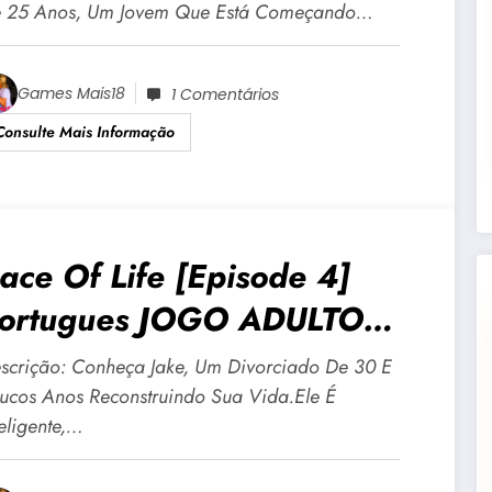
 25 Anos, Um Jovem Que Está Começando…
Games Mais18
1 Comentários
Consulte Mais Informação
ace Of Life [Episode 4]
ortugues JOGO ADULTO
18 Para Android E PC
scrição: Conheça Jake, Um Divorciado De 30 E
ucos Anos Reconstruindo Sua Vida.Ele É
teligente,…