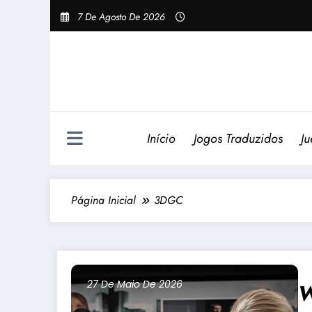
Pular
7 De Agosto De 2026
Para
O
Conteúdo
Início
Jogos Traduzidos
Ju
Página Inicial
3DGC
27 De Maio De 2026
W