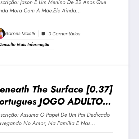
ndroid E PC
scrição: Jason É Um Menino De 22 Anos Que
nda Mora Com A Mãe.Ele Ainda…
Games Mais18
0 Comentários
Consulte Mais Informação
eneath The Surface [0.37]
ortugues JOGO ADULTO
18 Para Android E PC
scrição: Assuma O Papel De Um Pai Dedicado
vegando No Amor, Na Família E Nas…