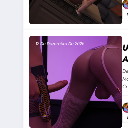
12 De Dezembro De 2025
U
A
P
De
Ma
Cr