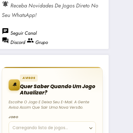
notifications_active
Receba Novidades De Jogos Direto No
Seu WhatsApp!
chat
Seguir Canal
forum
group
Discord
Grupo
AVISOS
🔔
Quer Saber Quando Um Jogo
Atualizar?
Escolhe O Jogo E Deixa Seu E-Mail. A Gente
Avisa Assim Que Sair Uma Nova Versão.
JOGO