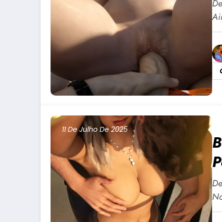
A
De
Ai
11 De Julho De 2025
B
P
+
De
Na