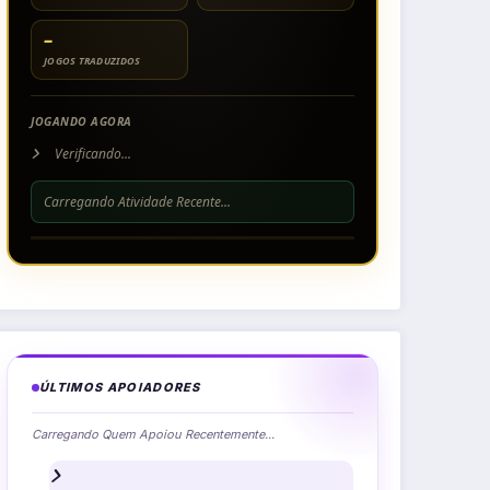
–
JOGOS TRADUZIDOS
JOGANDO AGORA
Verificando...
Carregando Atividade Recente...
ÚLTIMOS APOIADORES
Carregando Quem Apoiou Recentemente...