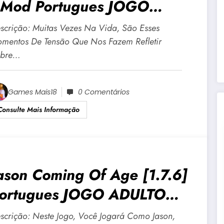
Mod Portugues JOGO
DULTO +18 Para Android E
scrição: Muitas Vezes Na Vida, São Esses
C
mentos De Tensão Que Nos Fazem Refletir
bre…
Games Mais18
0 Comentários
Consulte Mais Informação
ason Coming Of Age [1.7.6]
ortugues JOGO ADULTO
18 Para Android E PC
scrição: Neste Jogo, Você Jogará Como Jason,