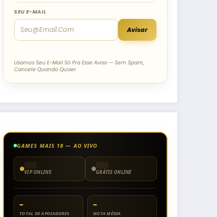
SEU E-MAIL
Avisar
Usamos Seu E-Mail Só Pra Esse Aviso — Sem Spam,
Cancele Quando Quiser.
GAMES MAIS 18 — AO VIVO
VIP ONLINE
GRÁTIS ONLINE
–
–
TOTAL DE APOIADORES
NOTA MÉDIA