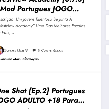
Mod Portugues JOGO
DULTO +18 Para Android E
scrição: Um Jovem Talentoso Se Junta À
C
estview Academy” Uma Das Melhores Escolas
 País,…
Games Mais18
0 Comentários
Consulte Mais Informação
ne Shot [Ep.2] Portugues
OGO ADULTO +18 Para