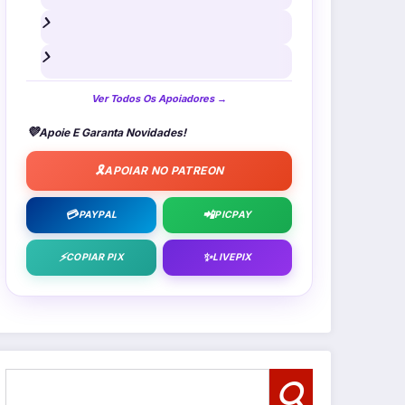
Ver Todos Os Apoiadores →
💜
Apoie E Garanta Novidades!
🎗️
APOIAR NO PATREON
💳
📲
PAYPAL
PICPAY
⚡
✨
COPIAR PIX
LIVEPIX
Pesquisar